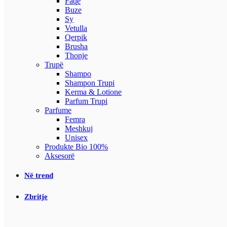
Faqe
Buze
Sy
Vetulla
Qerpik
Brusha
Thonje
Trupë
Shampo
Shampon Trupi
Kerma & Lotione
Parfum Trupi
Parfume
Femra
Meshkuj
Unisex
Produkte Bio 100%
Aksesorë
Në trend
Zbritje