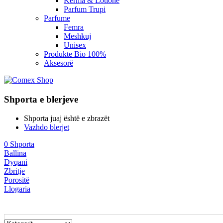
Kerma & Lotione
Parfum Trupi
Parfume
Femra
Meshkuj
Unisex
Produkte Bio 100%
Aksesorë
Shporta e blerjeve
Shporta juaj është e zbrazët
Vazhdo blerjet
0
Shporta
Ballina
Dyqani
Zbritje
Porositë
Llogaria