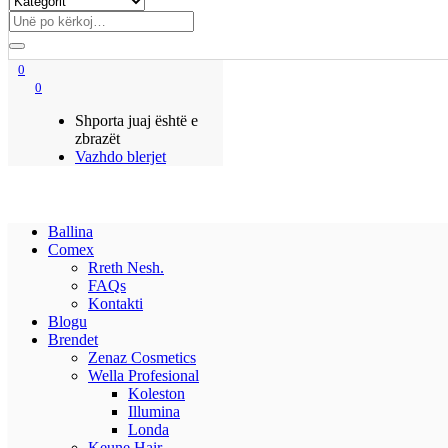
0
0
Shporta juaj është e
zbrazët
Vazhdo blerjet
Ballina
Comex
Rreth Nesh.
FAQs
Kontakti
Blogu
Brendet
Zenaz Cosmetics
Wella Profesional
Koleston
Illumina
Londa
Keune Hair