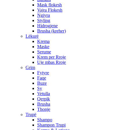
Mask flokesh
Vajra Flokesh
Ngjyra
Styling
Hidrogjene
Brusha (kreher)
Lëkurë
Krema
Maske
Serume
Krem per Rroje
Uje mbas Rroje
Grim
Fytyre
Faqe
Buze
Sy
Vetulla
Qerpik
Brusha
Thonje
Trupë
Shampo
Shampon Trupi