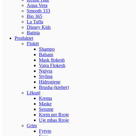
Aqua Vera
Smooth 333
Bio 365
La Taffa
Disney Kids
Batista
Produktet
Flokët
Shampo
Balsam
Mask flokesh
Vajra Flokesh
Ngjyra
Styling
Hidrogjene
Brusha (kreher)
Lëkurë
Krema
Maske
Serume
Krem per Rroje
Uje mbas Rroje
Grim
Fytyre