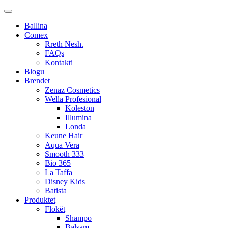
Ballina
Comex
Rreth Nesh.
FAQs
Kontakti
Blogu
Brendet
Zenaz Cosmetics
Wella Profesional
Koleston
Illumina
Londa
Keune Hair
Aqua Vera
Smooth 333
Bio 365
La Taffa
Disney Kids
Batista
Produktet
Flokët
Shampo
Balsam