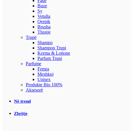
Faqe
Buze
Sy
Vetulla
Qerpik
Brusha
Thonje
Trupë
Shampo
Shampon Trupi
Kerma & Lotione
Parfum Trupi
Parfume
Femra
Meshkuj
Unisex
Produkte Bio 100%
Aksesorë
Në trend
Zbritje