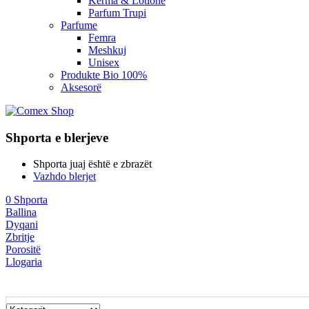
Kerma & Lotione
Parfum Trupi
Parfume
Femra
Meshkuj
Unisex
Produkte Bio 100%
Aksesorë
Shporta e blerjeve
Shporta juaj është e zbrazët
Vazhdo blerjet
0
Shporta
Ballina
Dyqani
Zbritje
Porositë
Llogaria