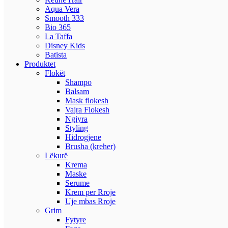
Aqua Vera
Smooth 333
Bio 365
La Taffa
Disney Kids
Batista
Produktet
Flokët
Shampo
Balsam
Mask flokesh
Vajra Flokesh
Ngjyra
Styling
Hidrogjene
Brusha (kreher)
Lëkurë
Krema
Maske
Serume
Krem per Rroje
Uje mbas Rroje
Grim
Fytyre