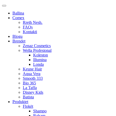
Ballina
Comex
Rreth Nesh.
FAQs
Kontakti
Blogu
Brendet
Zenaz Cosmetics
Wella Profesional
Koleston
Illumina
Londa
Keune Hair
Aqua Vera
Smooth 333
Bio 365
La Taffa
Disney Kids
Batista
Produktet
Flokët
Shampo
Balsam