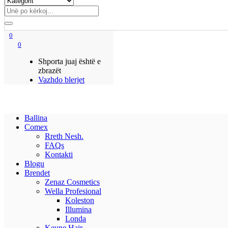
0
0
Shporta juaj është e
zbrazët
Vazhdo blerjet
Ballina
Comex
Rreth Nesh.
FAQs
Kontakti
Blogu
Brendet
Zenaz Cosmetics
Wella Profesional
Koleston
Illumina
Londa
Keune Hair