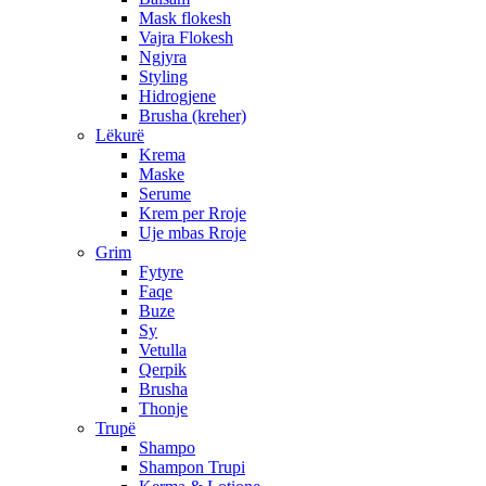
Mask flokesh
Vajra Flokesh
Ngjyra
Styling
Hidrogjene
Brusha (kreher)
Lëkurë
Krema
Maske
Serume
Krem per Rroje
Uje mbas Rroje
Grim
Fytyre
Faqe
Buze
Sy
Vetulla
Qerpik
Brusha
Thonje
Trupë
Shampo
Shampon Trupi