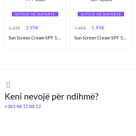
SHTOJE NË SHPORTË
SHTOJE NË SHPORTË
3.99
€
5.99
€
5.33
€
7.49
€
Sun Screen Cream SPF 50 +++ 50ml
Sun Screen Cream SPF 50+ 100ml
Keni nevojë për ndihmë?
+383 48 11 88 22