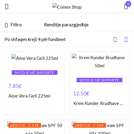
0
Hyr
Filtro
Po shfaqen krejt 4 përfundimet
Mbaj mend
Keni humbur fjalëkalimin?
SHTOJE NË SHPORTË
SHTOJE NË SHPORTË
7.85
€
HYR
12.50
€
Aloe Vera Gell 225ml
Krem Kunder Rrudhave 50ml
KRIJO NJË LLOGARI
ZBRITJE -1.34€
ZBRITJE -1.50€