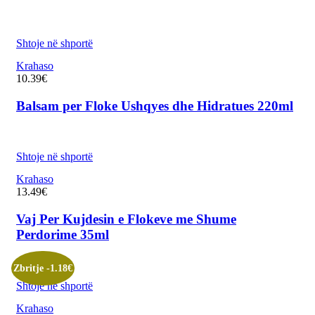
Shtoje në shportë
Krahaso
10.39
€
Balsam per Floke Ushqyes dhe Hidratues 220ml
Shtoje në shportë
Krahaso
13.49
€
Vaj Per Kujdesin e Flokeve me Shume
Perdorime 35ml
Zbritje -1.18€
Shtoje në shportë
Krahaso