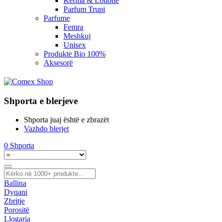
Kerma & Lotione
Parfum Trupi
Parfume
Femra
Meshkuj
Unisex
Produkte Bio 100%
Aksesorë
Shporta e blerjeve
Shporta juaj është e zbrazët
Vazhdo blerjet
0
Shporta
Ballina
Dyqani
Zbritje
Porositë
Llogaria