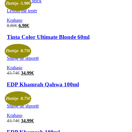
Out of stock
Zbritje -1.90€
Lexoni më tepër
Krahaso
8.80
€
Çmimi
6.90
€
Çmimi
origjinal
i
qe:
tanishëm
Tinta Color Ultimate Blonde 60ml
8.80€.
është:
6.90€.
Zbritje -8.75€
Shtoje në shportë
Krahaso
43.74
€
Çmimi
34.99
€
Çmimi
origjinal
i
qe:
tanishëm
EDP Khamrah Qahwa 100ml
43.74€.
është:
34.99€.
Zbritje -8.75€
Shtoje në shportë
Krahaso
43.74
€
Çmimi
34.99
€
Çmimi
origjinal
i
qe:
tanishëm