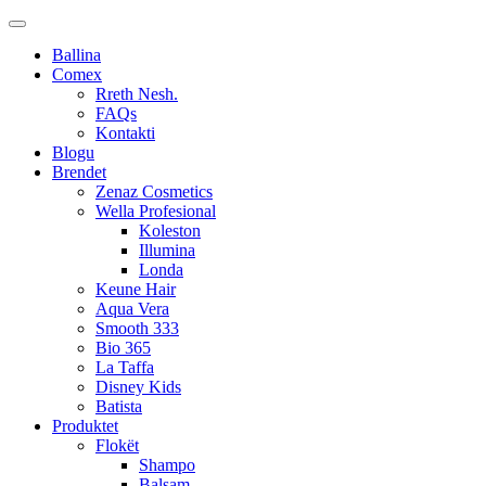
Ballina
Comex
Rreth Nesh.
FAQs
Kontakti
Blogu
Brendet
Zenaz Cosmetics
Wella Profesional
Koleston
Illumina
Londa
Keune Hair
Aqua Vera
Smooth 333
Bio 365
La Taffa
Disney Kids
Batista
Produktet
Flokët
Shampo
Balsam