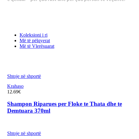
Koleksioni i ri
Më të pëlqyerat
Më të Vlerësuarat
Shtoje në shportë
Krahaso
12.69
€
Shampon Riparues per Floke te Thata dhe te
Demtuara 370ml
Shtoje në shportë