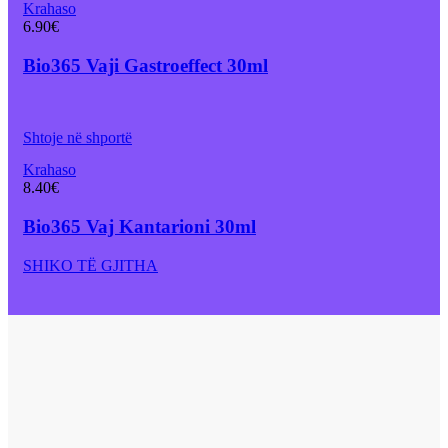
Krahaso
6.90
€
Bio365 Vaji Gastroeffect 30ml
Shtoje në shportë
Krahaso
8.40
€
Bio365 Vaj Kantarioni 30ml
SHIKO TË GJITHA