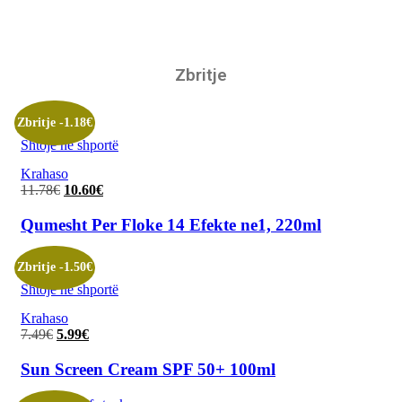
Zbritje
Zbritje -1.18€
Shtoje në shportë
Krahaso
11.78
€
Çmimi
10.60
€
Çmimi
origjinal
i
qe:
tanishëm
Qumesht Per Floke 14 Efekte ne1, 220ml
11.78€.
është:
10.60€.
Zbritje -1.50€
Shtoje në shportë
Krahaso
7.49
€
Çmimi
5.99
€
Çmimi
origjinal
i
qe:
tanishëm
Sun Screen Cream SPF 50+ 100ml
7.49€.
është:
5.99€.