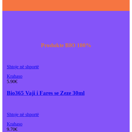
Produkte BIO 100%
Shtoje në shportë
Krahaso
5.90
€
Bio365 Vaji i Fares se Zeze 30ml
Shtoje në shportë
Krahaso
9.70
€