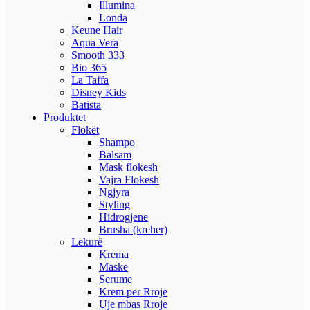
Illumina
Londa
Keune Hair
Aqua Vera
Smooth 333
Bio 365
La Taffa
Disney Kids
Batista
Produktet
Flokët
Shampo
Balsam
Mask flokesh
Vajra Flokesh
Ngjyra
Styling
Hidrogjene
Brusha (kreher)
Lëkurë
Krema
Maske
Serume
Krem per Rroje
Uje mbas Rroje