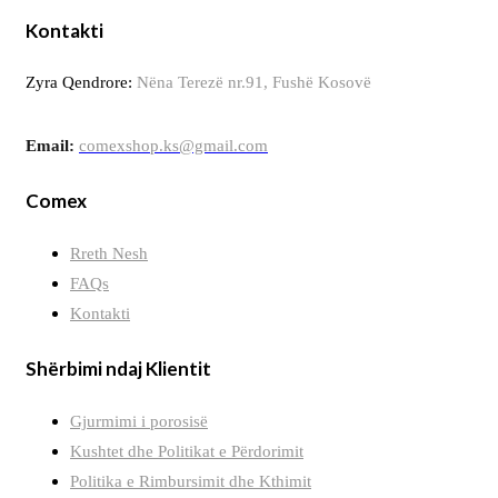
Kontakti
Zyra Qendrore:
Nëna Terezë nr.91, Fushë Kosovë
Email:
comexshop.ks@gmail.com
Comex
Rreth Nesh
FAQs
Kontakti
Shërbimi ndaj Klientit
Gjurmimi i porosisë
Kushtet dhe Politikat e Përdorimit
Politika e Rimbursimit dhe Kthimit