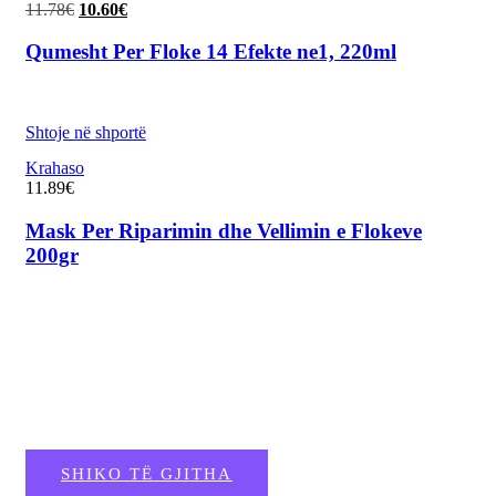
11.78
€
Çmimi
10.60
€
Çmimi
origjinal
i
qe:
tanishëm
Qumesht Per Floke 14 Efekte ne1, 220ml
11.78€.
është:
10.60€.
Shtoje në shportë
Krahaso
11.89
€
Mask Per Riparimin dhe Vellimin e Flokeve
200gr
Bli sipas kategorive
SHIKO TË GJITHA