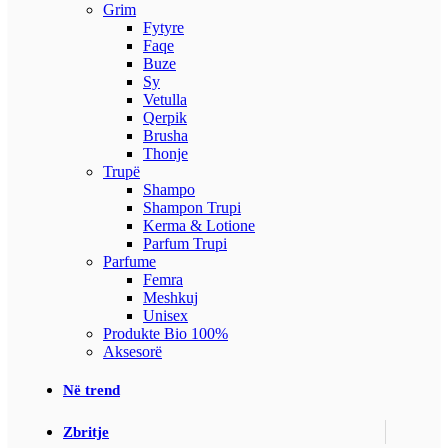
Grim
Fytyre
Faqe
Buze
Sy
Vetulla
Qerpik
Brusha
Thonje
Trupë
Shampo
Shampon Trupi
Kerma & Lotione
Parfum Trupi
Parfume
Femra
Meshkuj
Unisex
Produkte Bio 100%
Aksesorë
Në trend
Zbritje