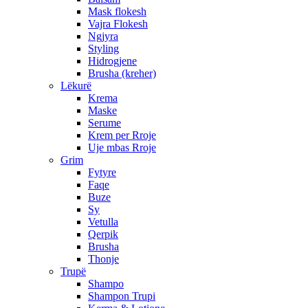
Mask flokesh
Vajra Flokesh
Ngjyra
Styling
Hidrogjene
Brusha (kreher)
Lëkurë
Krema
Maske
Serume
Krem per Rroje
Uje mbas Rroje
Grim
Fytyre
Faqe
Buze
Sy
Vetulla
Qerpik
Brusha
Thonje
Trupë
Shampo
Shampon Trupi