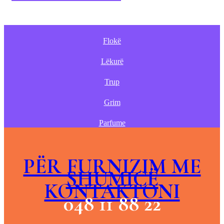
Flokë
Lëkurë
Trup
Grim
Parfume
PËR FURNIZIM ME
SHUMICË
KONTAKTONI
048 11 88 22