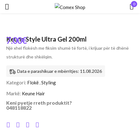
0
Hyr
7.00
€
Keune Style Ultra Gel 200ml
Një xhel flokësh me fiksim shumë të fortë, i krijuar për të dhënë
strukturë dhe shkëlqim.
Data e parashikuar e mbërritjes: 11.08.2026
Mbaj mend
Keni humbur fjalëkalimin?
Kategori:
Flokë
,
Styling
HYR
Markë:
Keune Hair
Keni pyetje rreth produktit?
048118822
KRIJO NJË LLOGARI