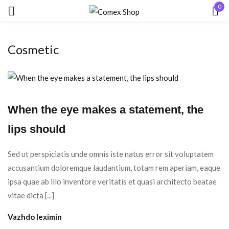
0
Hyr
Cosmetic
When the eye makes a statement, the
Mbaj mend
Keni humbur fjalëkalimin?
lips should
HYR
Sed ut perspiciatis unde omnis iste natus error sit voluptatem
accusantium doloremque laudantium, totam rem aperiam, eaque
ipsa quae ab illo inventore veritatis et quasi architecto beatae
KRIJO NJË LLOGARI
vitae dicta [...]
Vazhdo leximin