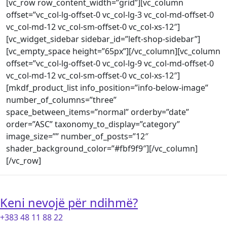
[vc_row row_content_width=”grid”][vc_column
offset=”vc_col-lg-offset-0 vc_col-lg-3 vc_col-md-offset-0
vc_col-md-12 vc_col-sm-offset-0 vc_col-xs-12″]
[vc_widget_sidebar sidebar_id=”left-shop-sidebar”]
[vc_empty_space height=”65px”][/vc_column][vc_column
offset=”vc_col-lg-offset-0 vc_col-lg-9 vc_col-md-offset-0
vc_col-md-12 vc_col-sm-offset-0 vc_col-xs-12″]
[mkdf_product_list info_position=”info-below-image”
number_of_columns=”three”
space_between_items=”normal” orderby=”date”
order=”ASC” taxonomy_to_display=”category”
image_size=”” number_of_posts=”12″
shader_background_color=”#fbf9f9″][/vc_column]
[/vc_row]
Keni nevojë për ndihmë?
+383 48 11 88 22