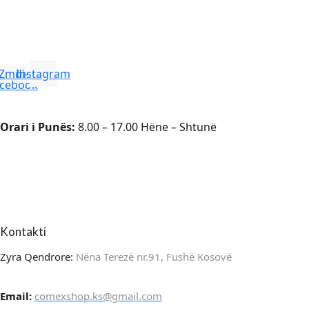
Zmdi-
Instagram
acebook
Orari i Punës:
8.00 – 17.00 Hëne – Shtunë
Kontakti
Zyra Qendrore:
Nëna Terezë nr.91, Fushë Kosovë
Email:
comexshop.ks@gmail.com