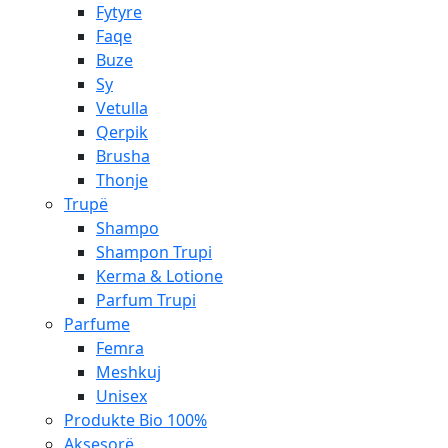
Fytyre
Faqe
Buze
Sy
Vetulla
Qerpik
Brusha
Thonje
Trupë
Shampo
Shampon Trupi
Kerma & Lotione
Parfum Trupi
Parfume
Femra
Meshkuj
Unisex
Produkte Bio 100%
Aksesorë