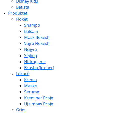
Disney Kids
Batista
Produktet
Flokët
Shampo
Balsam
Mask flokesh
Vajra Flokesh
Ngjyra
Styling
Hidrogjene
Brusha (kreher)
Lëkurë
Krema
Maske
Serume
Krem per Rroje
Uje mbas Rroje
Grim