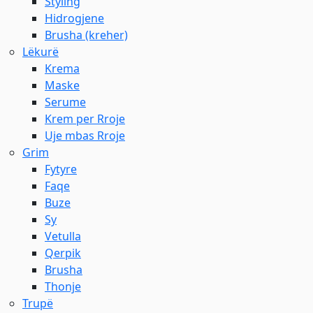
Styling
Hidrogjene
Brusha (kreher)
Lëkurë
Krema
Maske
Serume
Krem per Rroje
Uje mbas Rroje
Grim
Fytyre
Faqe
Buze
Sy
Vetulla
Qerpik
Brusha
Thonje
Trupë