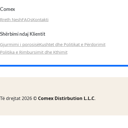
Comex
Rreth Nesh
FAQs
Kontakti
Shërbimi ndaj Klientit
Gjurmimi i porosisë
Kushtet dhe Politikat e Përdorimit
Politika e Rimbursimit dhe Kthimit
Të drejtat 2026 ©
Comex Distirbution L.L.C
.