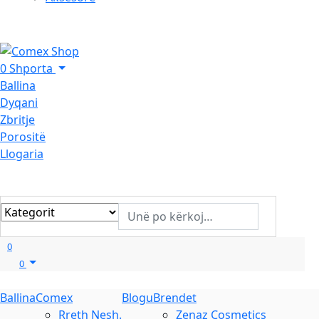
0
Shporta
Ballina
Dyqani
Zbritje
Porositë
Llogaria
0
0
Ballina
Comex
Blogu
Brendet
Rreth Nesh.
Zenaz Cosmetics