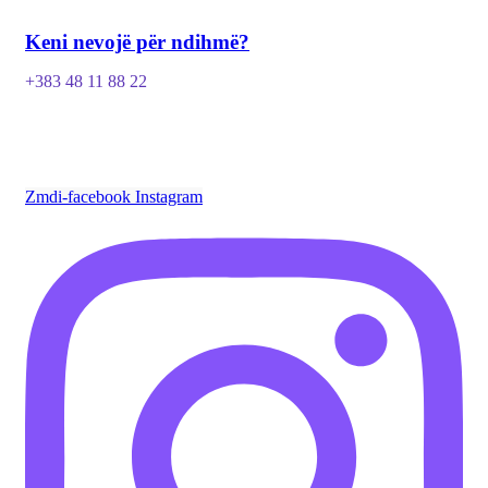
Keni nevojë për ndihmë?
+383 48 11 88 22
Zmdi-facebook
Instagram