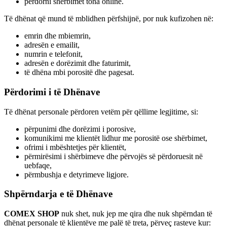
përdorni shërbimet tona online.
Të dhënat që mund të mblidhen përfshijnë, por nuk kufizohen në:
emrin dhe mbiemrin,
adresën e emailit,
numrin e telefonit,
adresën e dorëzimit dhe faturimit,
të dhëna mbi porositë dhe pagesat.
Përdorimi i të Dhënave
Të dhënat personale përdoren vetëm për qëllime legjitime, si:
përpunimi dhe dorëzimi i porosive,
komunikimi me klientët lidhur me porositë ose shërbimet,
ofrimi i mbështetjes për klientët,
përmirësimi i shërbimeve dhe përvojës së përdoruesit në
uebfaqe,
përmbushja e detyrimeve ligjore.
Shpërndarja e të Dhënave
COMEX SHOP
nuk shet, nuk jep me qira dhe nuk shpërndan të
dhënat personale të klientëve me palë të treta, përveç rasteve kur: