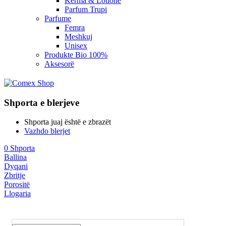
Kerma & Lotione
Parfum Trupi
Parfume
Femra
Meshkuj
Unisex
Produkte Bio 100%
Aksesorë
Shporta e blerjeve
Shporta juaj është e zbrazët
Vazhdo blerjet
0
Shporta
Ballina
Dyqani
Zbritje
Porositë
Llogaria