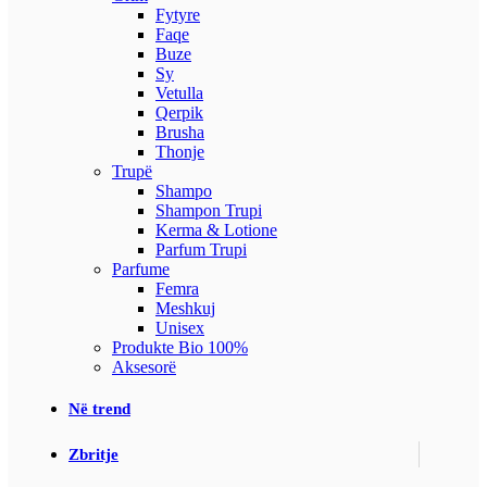
Fytyre
Faqe
Buze
Sy
Vetulla
Qerpik
Brusha
Thonje
Trupë
Shampo
Shampon Trupi
Kerma & Lotione
Parfum Trupi
Parfume
Femra
Meshkuj
Unisex
Produkte Bio 100%
Aksesorë
Në trend
Zbritje