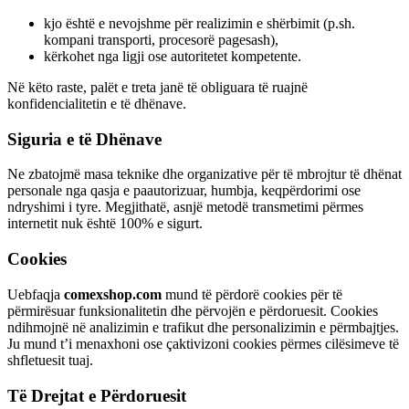
kjo është e nevojshme për realizimin e shërbimit (p.sh.
kompani transporti, procesorë pagesash),
kërkohet nga ligji ose autoritetet kompetente.
Në këto raste, palët e treta janë të obliguara të ruajnë
konfidencialitetin e të dhënave.
Siguria e të Dhënave
Ne zbatojmë masa teknike dhe organizative për të mbrojtur të dhënat
personale nga qasja e paautorizuar, humbja, keqpërdorimi ose
ndryshimi i tyre. Megjithatë, asnjë metodë transmetimi përmes
internetit nuk është 100% e sigurt.
Cookies
Uebfaqja
comexshop.com
mund të përdorë cookies për të
përmirësuar funksionalitetin dhe përvojën e përdoruesit. Cookies
ndihmojnë në analizimin e trafikut dhe personalizimin e përmbajtjes.
Ju mund t’i menaxhoni ose çaktivizoni cookies përmes cilësimeve të
shfletuesit tuaj.
Të Drejtat e Përdoruesit