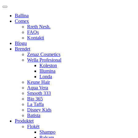
Ballina
Comex
Rreth Nesh.
FAQs
Kontakti
Blogu
Brendet
Zenaz Cosmetics
Wella Profesional
Koleston
Illumina
Londa
Keune Hair
Aqua Vera
Smooth 333
Bio 365
La Taffa
Disney Kids
Batista
Produktet
Flokët
Shampo
Balsam