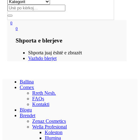
0
0
Shporta e blerjeve
Shporta juaj është e zbrazët
Vazhdo blerjet
Ballina
Comex
Rreth Nesh.
FAQs
Kontakti
Blogu
Brendet
Zenaz Cosmetics
Wella Profesional
Koleston
Illumina