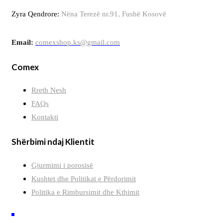
Zyra Qendrore:
Nëna Terezë nr.91, Fushë Kosovë
Email:
comexshop.ks@gmail.com
Comex
Rreth Nesh
FAQs
Kontakti
Shërbimi ndaj Klientit
Gjurmimi i porosisë
Kushtet dhe Politikat e Përdorimit
Politika e Rimbursimit dhe Kthimit