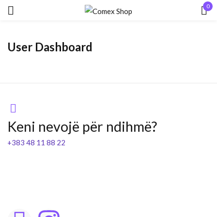
0
Hyr
User Dashboard
Mbaj mend
Keni humbur fjalëkalimin?
Keni nevojë për ndihmë?
HYR
+383 48 11 88 22
KRIJO NJË LLOGARI