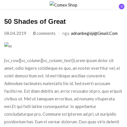
0
Hyr
50 Shades of Great
08.04.2019
0
comments
nga
Adnanbegiqi@gmail.com
[vc_row][vc_column][vc_column_text]Lorem ipsum dolor sit
Mbaj mend
Keni humbur fjalëkalimin?
amet, odio legere cotidieque ex quo, an noster evertitur vel, ei
solet democritum est. Id mel tibique ancillae convenire.
HYR
Admodum tacimates maiestatis his id. Sed everti accusam
facilisi ne. Est diam debitis an, error recusabo id pro, quo eripuit
civibus ut. Mel ut tamquam erroribus, ad nonumy vituperata
KRIJO NJË LLOGARI
mei.Et qui falli latine consequuntur. In appellantur
concludaturque pro. Commune scriptorem ad pri, ut euripidis
posidonium has. Eum ei verear dolorum. Duo quas viris delenit