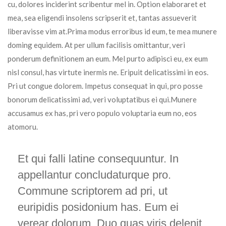
cu, dolores inciderint scribentur mel in. Option elaboraret et
mea, sea eligendi insolens scripserit et, tantas assueverit
liberavisse vim at.Prima modus erroribus id eum, te mea munere
doming equidem. At per ullum facilisis omittantur, veri
ponderum definitionem an eum. Mel purto adipisci eu, ex eum
nisl consul, has virtute inermis ne. Eripuit delicatissimi in eos.
Pri ut congue dolorem. Impetus consequat in qui, pro posse
bonorum delicatissimi ad, veri voluptatibus ei qui.Munere
accusamus ex has, pri vero populo voluptaria eum no, eos
atomoru.
Et qui falli latine consequuntur. In
appellantur concludaturque pro.
Commune scriptorem ad pri, ut
euripidis posidonium has. Eum ei
verear dolorum. Duo quas viris delenit