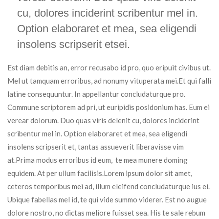
cu, dolores inciderint scribentur mel in.
Option elaboraret et mea, sea eligendi
insolens scripserit etsei.
Est diam debitis an, error recusabo id pro, quo eripuit civibus ut.
Mel ut tamquam erroribus, ad nonumy vituperata mei.Et qui falli
latine consequuntur. In appellantur concludaturque pro.
Commune scriptorem ad pri, ut euripidis posidonium has. Eum ei
verear dolorum. Duo quas viris delenit cu, dolores inciderint
scribentur mel in. Option elaboraret et mea, sea eligendi
insolens scripserit et, tantas assueverit liberavisse vim
at.Prima modus erroribus id eum, te mea munere doming
equidem. At per ullum facilisis.
Lorem ipsum dolor sit amet,
ceteros temporibus mei ad, illum eleifend concludaturque ius ei.
Ubique fabellas mel id, te qui vide summo viderer. Est no augue
dolore nostro, no dictas meliore fuisset sea. His te sale rebum