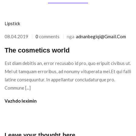
Lipstick
08.04.2019
0
comments
nga
Adnanbegiqi@gmail.com
The cosmetics world
Est diam debitis an, error recusabo id pro, quo eripuit civibus ut.
Mel ut tamquam erroribus, ad nonumy vituperata mei.Et qui falli
latine consequuntur. In appellantur concludaturque pro.
Commune [...]
Vazhdo leximin
Leave your thought here