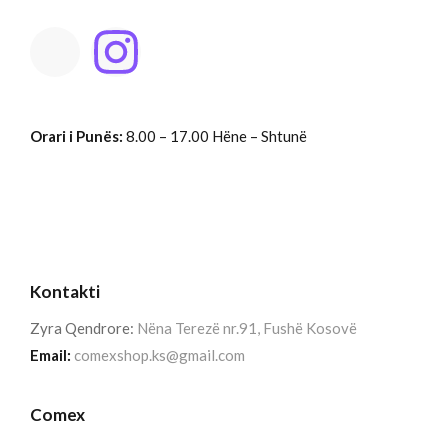
Orari i Punës:
8.00 – 17.00 Hëne – Shtunë
Kontakti
Zyra Qendrore:
Nëna Terezë nr.91, Fushë Kosovë
Email:
comexshop.ks@gmail.com
Comex