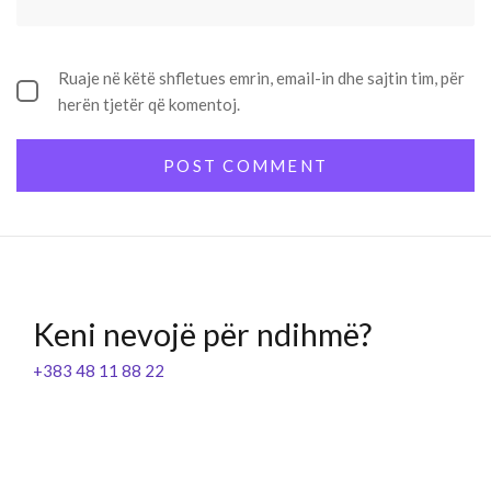
Ruaje në këtë shfletues emrin, email-in dhe sajtin tim, për
herën tjetër që komentoj.
Keni nevojë për ndihmë?
+383 48 11 88 22