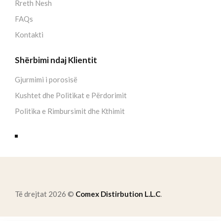
Rreth Nesh
FAQs
Kontakti
Shërbimi ndaj Klientit
Gjurmimi i porosisë
Kushtet dhe Politikat e Përdorimit
Politika e Rimbursimit dhe Kthimit
Të drejtat 2026 ©
Comex Distirbution L.L.C
.