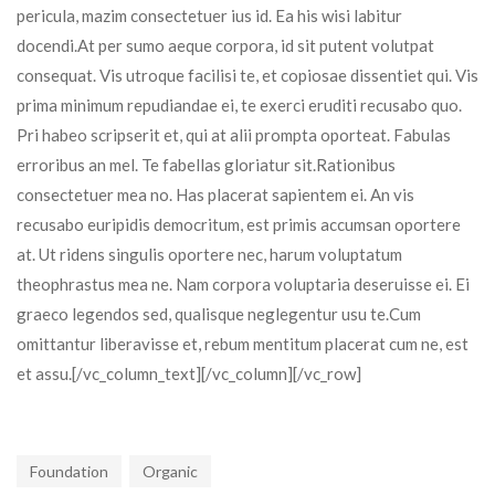
pericula, mazim consectetuer ius id. Ea his wisi labitur
docendi.At per sumo aeque corpora, id sit putent volutpat
consequat. Vis utroque facilisi te, et copiosae dissentiet qui. Vis
prima minimum repudiandae ei, te exerci eruditi recusabo quo.
Pri habeo scripserit et, qui at alii prompta oporteat. Fabulas
erroribus an mel. Te fabellas gloriatur sit.Rationibus
consectetuer mea no. Has placerat sapientem ei. An vis
recusabo euripidis democritum, est primis accumsan oportere
at. Ut ridens singulis oportere nec, harum voluptatum
theophrastus mea ne. Nam corpora voluptaria deseruisse ei. Ei
graeco legendos sed, qualisque neglegentur usu te.Cum
omittantur liberavisse et, rebum mentitum placerat cum ne, est
et assu.[/vc_column_text][/vc_column][/vc_row]
Foundation
Organic