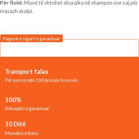
Për flokë:
Mund të shtohet disa pika në shampon ose vaj për
masazh skalpi.
Pagesë e sigurt e garantuar
Transport falas
Për porosi mbi 10€ brenda Kosovës
100%
Kënaqësi e garantuar
10 Ditë
Mundësi kthimi