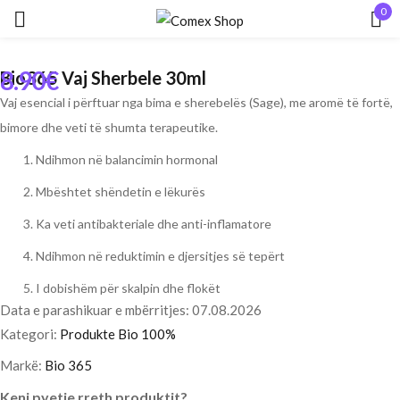
0
Hyr
8.90
€
Bio365 Vaj Sherbele 30ml
Vaj esencial i përftuar nga bima e sherebelës (Sage), me aromë të fortë,
bimore dhe veti të shumta terapeutike.
Ndihmon në balancimin hormonal
Mbështet shëndetin e lëkurës
Mbaj mend
Keni humbur fjalëkalimin?
Ka veti antibakteriale dhe anti-inflamatore
Ndihmon në reduktimin e djersitjes së tepërt
HYR
I dobishëm për skalpin dhe flokët
Data e parashikuar e mbërritjes: 07.08.2026
KRIJO NJË LLOGARI
Kategori:
Produkte Bio 100%
Markë:
Bio 365
Keni pyetje rreth produktit?