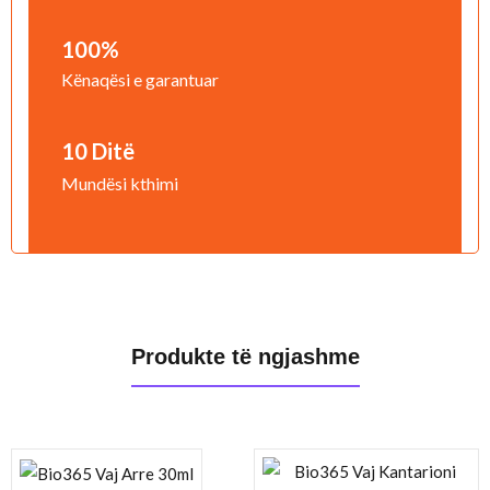
100%
Kënaqësi e garantuar
10 Ditë
Mundësi kthimi
Produkte të ngjashme