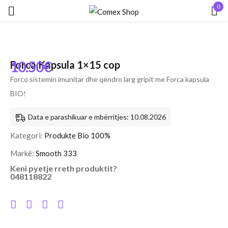
0
Hyr
10.50
€
Forca Kapsula 1×15 cop
Forco sistemin imunitar dhe qëndro larg gripit me Forca kapsula
BIO!
Data e parashikuar e mbërritjes: 10.08.2026
Mbaj mend
Keni humbur fjalëkalimin?
Kategori:
Produkte Bio 100%
HYR
Markë:
Smooth 333
Keni pyetje rreth produktit?
048118822
KRIJO NJË LLOGARI