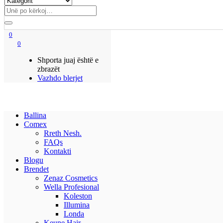
0
0
Shporta juaj është e
zbrazët
Vazhdo blerjet
Ballina
Comex
Rreth Nesh.
FAQs
Kontakti
Blogu
Brendet
Zenaz Cosmetics
Wella Profesional
Koleston
Illumina
Londa
Keune Hair