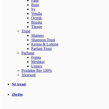
Faqe
Buze
Sy
Vetulla
Qerpik
Brusha
Thonje
Trupë
Shampo
Shampon Trupi
Kerma & Lotione
Parfum Trupi
Parfume
Femra
Meshkuj
Unisex
Produkte Bio 100%
Aksesorë
Në trend
Zbritje