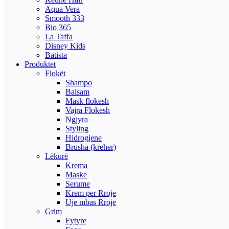
Aqua Vera
Smooth 333
Bio 365
La Taffa
Disney Kids
Batista
Produktet
Flokët
Shampo
Balsam
Mask flokesh
Vajra Flokesh
Ngjyra
Styling
Hidrogjene
Brusha (kreher)
Lëkurë
Krema
Maske
Serume
Krem per Rroje
Uje mbas Rroje
Grim
Fytyre