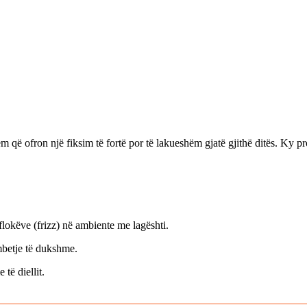
ëm që ofron një fiksim të fortë por të lakueshëm gjatë gjithë ditës.
Ky pro
.
lokëve (frizz) në ambiente me lagështi.
mbetje të dukshme.
të diellit.