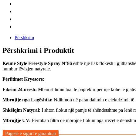
Përshkrim
Përshkrimi i Produktit
Keune Style Freestyle Spray N°86
është një llak flokësh i gjithansh
humbur lëvizjen natyrale.
Përfitimet Kryesore:
Fiksim 24-orësh:
Mban stilimin tuaj të paprekur për një kohë të gjatë
Mbrojtje nga Lagështia:
Ndihmon në parandalimin e elektrizimit të f
Shkëlqim Natyral:
I shton flokut një pamje të shëndetshme pa lënë 
Mbrojtje UV:
Përmban filtra që mbrojnë flokun nga rrezet e dëmshme 
Pagesë e sigurt e garantuar