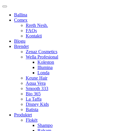
Ballina
Comex
Rreth Nesh.
FAQs
Kontakti
Blogu
Brendet
Zenaz Cosmetics
Wella Profesional
Koleston
Illumina
Londa
Keune Hair
Aqua Vera
Smooth 333
Bio 365
La Taffa
Disney Kids
Batista
Produktet
Flokët
Shampo
Balsam