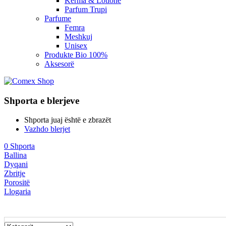
Kerma & Lotione
Parfum Trupi
Parfume
Femra
Meshkuj
Unisex
Produkte Bio 100%
Aksesorë
Shporta e blerjeve
Shporta juaj është e zbrazët
Vazhdo blerjet
0
Shporta
Ballina
Dyqani
Zbritje
Porositë
Llogaria