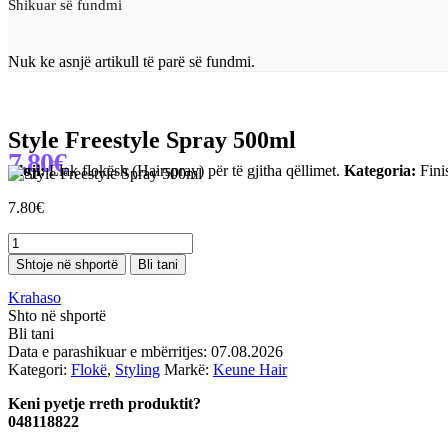
Shikuar së fundmi
Nuk ke asnjë artikull të parë së fundmi.
Style Freestyle Spray 500ml
7.80
€
Lloji:
Llak flokësh (Hairspray) për të gjitha qëllimet.
Kategoria:
Fini
7.80
€
Sasi
Style
Shtoje në shportë
Bli tani
Freestyle
Spray
Krahaso
500ml
Shto në shportë
Bli tani
Data e parashikuar e mbërritjes: 07.08.2026
Kategori:
Flokë
,
Styling
Markë:
Keune Hair
Keni pyetje rreth produktit?
048118822