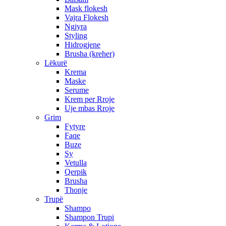
Mask flokesh
Vajra Flokesh
Ngjyra
Styling
Hidrogjene
Brusha (kreher)
Lëkurë
Krema
Maske
Serume
Krem per Rroje
Uje mbas Rroje
Grim
Fytyre
Faqe
Buze
Sy
Vetulla
Qerpik
Brusha
Thonje
Trupë
Shampo
Shampon Trupi