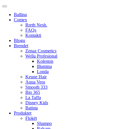
Ballina
Comex
Rreth Nesh.
FAQs
Kontakti
Blogu
Brendet
Zenaz Cosmetics
Wella Profesional
Koleston
Illumina
Londa
Keune Hair
Aqua Vera
Smooth 333
Bio 365
La Taffa
Disney Kids
Batista
Produktet
Flokët
Shampo
Balsam