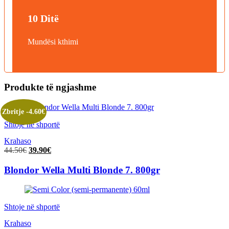
10 Ditë
Mundësi kthimi
Produkte të ngjashme
Zbritje -4.60€
Shtoje në shportë
Krahaso
Çmimi
Çmimi
44.50
€
39.90
€
origjinal
i
qe:
tanishëm
Blondor Wella Multi Blonde 7. 800gr
44.50€.
është:
39.90€.
Shtoje në shportë
Krahaso