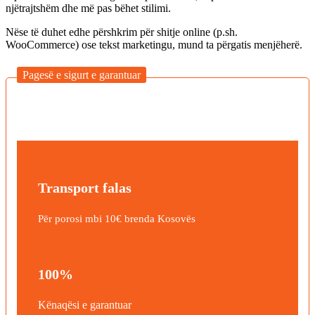
njëtrajtshëm dhe më pas bëhet stilimi.
Nëse të duhet edhe përshkrim për shitje online (p.sh.
WooCommerce) ose tekst marketingu, mund ta përgatis menjëherë.
Pagesë e sigurt e garantuar
Transport falas
Për porosi mbi 10€ brenda Kosovës
100%
Kënaqësi e garantuar