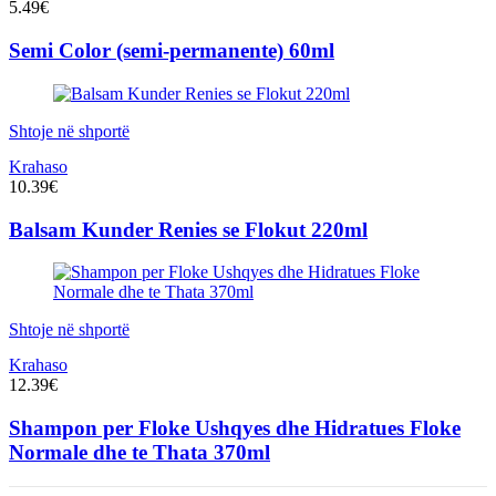
5.49
€
Semi Color (semi-permanente) 60ml
Shtoje në shportë
Krahaso
10.39
€
Balsam Kunder Renies se Flokut 220ml
Shtoje në shportë
Krahaso
12.39
€
Shampon per Floke Ushqyes dhe Hidratues Floke
Normale dhe te Thata 370ml