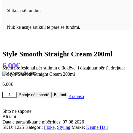
Shikuar së fundmi
Nuk ke asnjë artikull të parë së fundmi.
Style Smooth Straight Cream 200ml
6.00
€
Krem profesional për stilimin e flokëve, i dizajnuar për t’i drejtuar
dhe zbutur flokët.
6.00
€
Sasi
Shtoje në shportë
Bli tani
Krahaso
Style
Smooth
Straight
Shto në shportë
Cream
Bli tani
200ml
Data e parashikuar e mbërritjes: 07.08.2026
SKU:
1225
Kategori:
Flokë
,
Styling
Markë:
Keune Hair