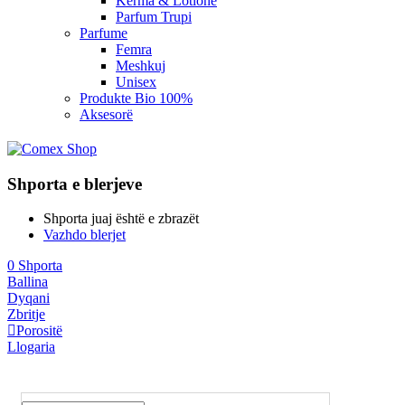
Kerma & Lotione
Parfum Trupi
Parfume
Femra
Meshkuj
Unisex
Produkte Bio 100%
Aksesorë
Shporta e blerjeve
Shporta juaj është e zbrazët
Vazhdo blerjet
0
Shporta
Ballina
Dyqani
Zbritje
Porositë
Llogaria