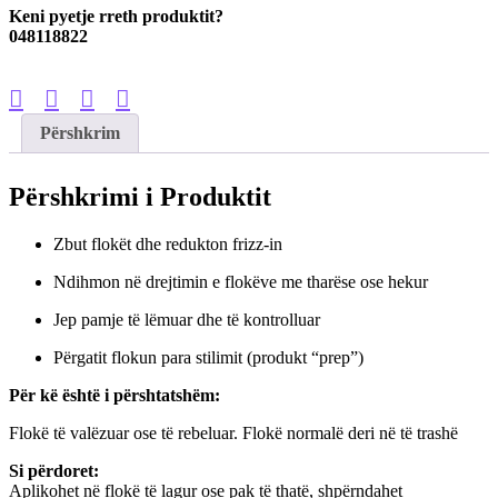
Keni pyetje rreth produktit?
048118822
Përshkrim
Përshkrimi i Produktit
Zbut flokët dhe redukton frizz-in
Ndihmon në drejtimin e flokëve me tharëse ose hekur
Jep pamje të lëmuar dhe të kontrolluar
Përgatit flokun para stilimit (produkt “prep”)
Për kë është i përshtatshëm:
Flokë të valëzuar ose të rebeluar. Flokë normalë deri në të trashë
Si përdoret:
Aplikohet në flokë të lagur ose pak të thatë, shpërndahet