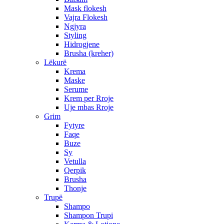
Mask flokesh
Vajra Flokesh
Ngjyra
Styling
Hidrogjene
Brusha (kreher)
Lëkurë
Krema
Maske
Serume
Krem per Rroje
Uje mbas Rroje
Grim
Fytyre
Faqe
Buze
Sy
Vetulla
Qerpik
Brusha
Thonje
Trupë
Shampo
Shampon Trupi