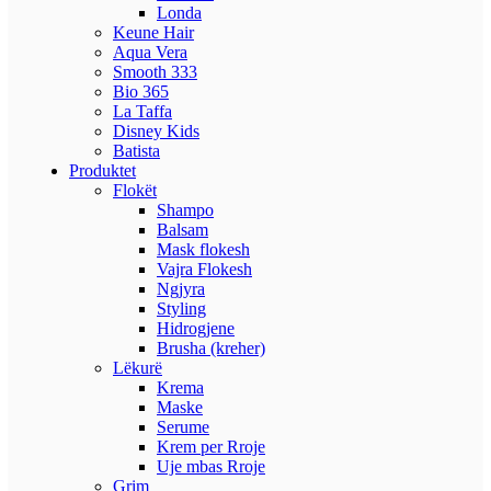
Londa
Keune Hair
Aqua Vera
Smooth 333
Bio 365
La Taffa
Disney Kids
Batista
Produktet
Flokët
Shampo
Balsam
Mask flokesh
Vajra Flokesh
Ngjyra
Styling
Hidrogjene
Brusha (kreher)
Lëkurë
Krema
Maske
Serume
Krem per Rroje
Uje mbas Rroje
Grim