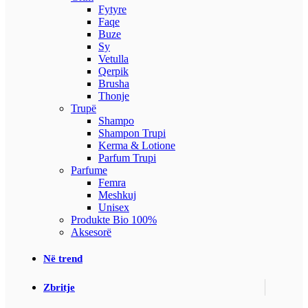
Fytyre
Faqe
Buze
Sy
Vetulla
Qerpik
Brusha
Thonje
Trupë
Shampo
Shampon Trupi
Kerma & Lotione
Parfum Trupi
Parfume
Femra
Meshkuj
Unisex
Produkte Bio 100%
Aksesorë
Në trend
Zbritje