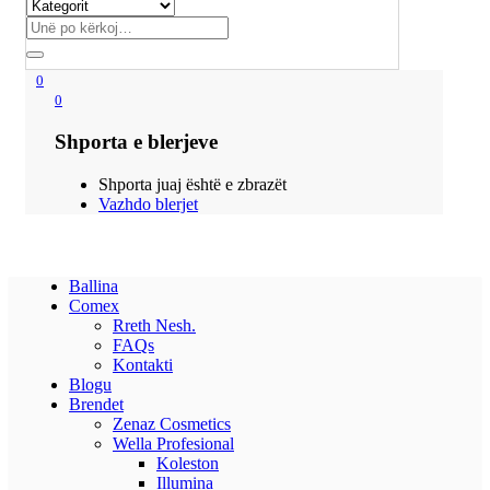
0
0
Shporta e blerjeve
Shporta juaj është e zbrazët
Vazhdo blerjet
Ballina
Comex
Rreth Nesh.
FAQs
Kontakti
Blogu
Brendet
Zenaz Cosmetics
Wella Profesional
Koleston
Illumina