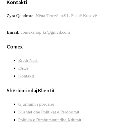
Kontakti
Zyra Qendrore:
Nëna Terezë nr.91, Fushë Kosovë
Email:
comexshop.ks@gmail.com
Comex
Rreth Nesh
FAQs
Kontakti
Shërbimi ndaj Klientit
Gjurmimi i porosisë
Kushtet dhe Politikat e Përdorimit
Politika e Rimbursimit dhe Kthimit