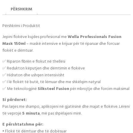
PËRSHKRIM
Përshkrimi i Produktit
Jepini flokëve kujdes profesional me
Wella Professionals Fusion
Mask 150ml
– maskë intensive e krijuar për të riparuar dhe forcuar
flokët e dëmtuar.
✅ Riparon fibrën e flokut në thellësi
✅ Redukton këputjen dhe dëmtimin e flokëve
✅ Hidraton dhe ushqen intensivisht
✅ I lë flokët të butë, të lëmuar dhe me shkëlqim natyral
✅ Me teknologjinë
Silksteel Fusion
për mbrojtje dhe forcim maksimal
Si përdoret:
Pas larjes me shampo, aplikojeni në gjatësinë dhe majat e flokëve. Lëreni
të veprojë
5 minuta
, më pas shpëlajeni mirë.
E përshtatshme për:
• Flokë të dëmtuar dhe të dobësuar