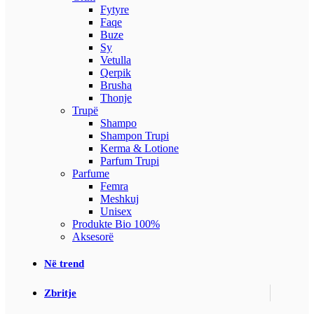
Fytyre
Faqe
Buze
Sy
Vetulla
Qerpik
Brusha
Thonje
Trupë
Shampo
Shampon Trupi
Kerma & Lotione
Parfum Trupi
Parfume
Femra
Meshkuj
Unisex
Produkte Bio 100%
Aksesorë
Në trend
Zbritje