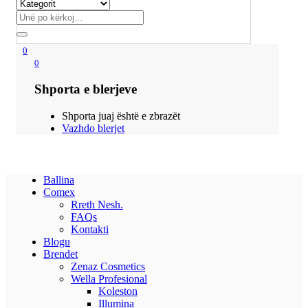
0
0
Shporta e blerjeve
Shporta juaj është e zbrazët
Vazhdo blerjet
Ballina
Comex
Rreth Nesh.
FAQs
Kontakti
Blogu
Brendet
Zenaz Cosmetics
Wella Profesional
Koleston
Illumina