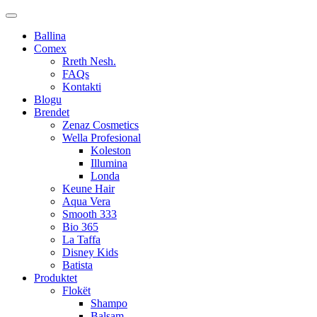
Ballina
Comex
Rreth Nesh.
FAQs
Kontakti
Blogu
Brendet
Zenaz Cosmetics
Wella Profesional
Koleston
Illumina
Londa
Keune Hair
Aqua Vera
Smooth 333
Bio 365
La Taffa
Disney Kids
Batista
Produktet
Flokët
Shampo
Balsam