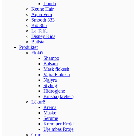
Londa
Keune Hair
Aqua Vera
Smooth 333
Bio 365
La Taffa
Disney Kids
Batista
Produktet
Flokët
Shampo
Balsam
Mask flokesh
Vajra Flokesh
Ngjyra
Styling
Hidrogjene
Brusha (kreher)
Lëkurë
Krema
Maske
Serume
Krem per Rroje
Uje mbas Rroje
Grim