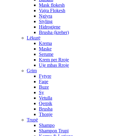
Mask flokesh
Vajra Flokesh
Ngjyra
Styling
Hidrogjene
Brusha (kreher)
Lëkurë
Krema
Maske
Serume
Krem per Rroje
Uje mbas Rroje
Grim
Fytyre
Faqe
Buze
Sy
Vetulla
Qerpik
Brusha
Thonje
Trupë
Shampo
Shampon Trupi