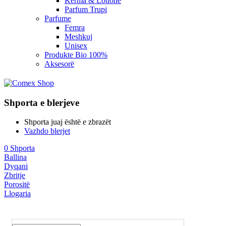
Kerma & Lotione
Parfum Trupi
Parfume
Femra
Meshkuj
Unisex
Produkte Bio 100%
Aksesorë
Shporta e blerjeve
Shporta juaj është e zbrazët
Vazhdo blerjet
0
Shporta
Ballina
Dyqani
Zbritje
Porositë
Llogaria