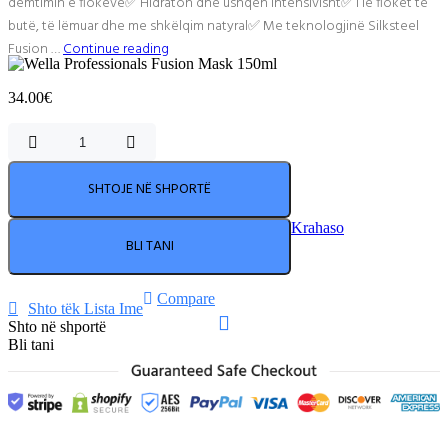
dëmtimin e flokëve✅ Hidraton dhe ushqen intensivisht✅ I lë flokët të
butë, të lëmuar dhe me shkëlqim natyral✅ Me teknologjinë Silksteel
Fusion …
Continue reading
Product
Details
-
34.00
€
>
Single
Sasi
Wella
Product
Professionals
Page
SHTOJE NË SHPORTË
Fusion
Twenty
Mask
Krahaso
Five
150ml
BLI TANI
Compare
Shto tëk Lista Ime
Shto në shportë
Bli tani