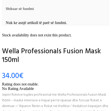
Shikuar së fundmi
Nuk ke asnjë artikull të parë së fundmi.
Stock availability does not exist this product.
Wella Professionals Fusion Mask
150ml
34.00
€
Rating does not enable.
No Rating Available
Jepini flokëve kujdes profesional me Wella Professionals Fusion Mask
150ml – maskë intensive e krijuar për të riparuar dhe forcuar flokët e
dëmtuar. ✅ Riparon fibrën e flokut në thellësi✅ Redukton këputjen dhe