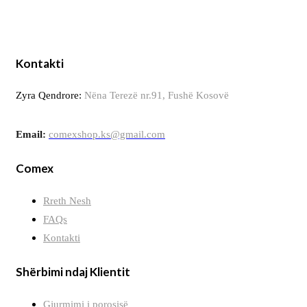
Kontakti
Zyra Qendrore:
Nëna Terezë nr.91, Fushë Kosovë
Email:
comexshop.ks@gmail.com
Comex
Rreth Nesh
FAQs
Kontakti
Shërbimi ndaj Klientit
Gjurmimi i porosisë