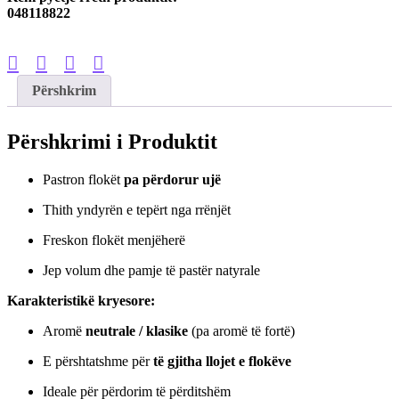
048118822
Përshkrim
Përshkrimi i Produktit
Pastron flokët
pa përdorur ujë
Thith yndyrën e tepërt nga rrënjët
Freskon flokët menjëherë
Jep volum dhe pamje të pastër natyrale
Karakteristikë kryesore:
Aromë
neutrale / klasike
(pa aromë të fortë)
E përshtatshme për
të gjitha llojet e flokëve
Ideale për përdorim të përditshëm