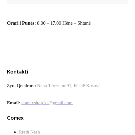
Orari i Punës:
8.00 – 17.00 Hëne – Shtunë
Kontakti
Zyra Qendrore:
Nëna Terezë nr.91, Fushë Kosovë
Email:
comexshop.ks@gmail.com
Comex
Rreth Nesh