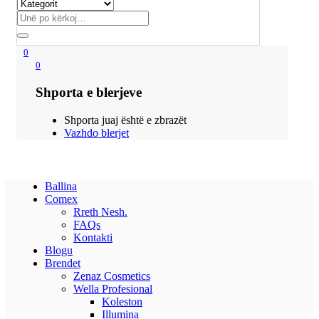
0
0
Shporta e blerjeve
Shporta juaj është e zbrazët
Vazhdo blerjet
Ballina
Comex
Rreth Nesh.
FAQs
Kontakti
Blogu
Brendet
Zenaz Cosmetics
Wella Profesional
Koleston
Illumina