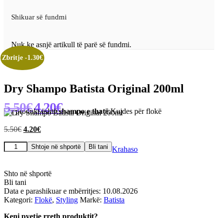
Shikuar së fundmi
Nuk ke asnjë artikull të parë së fundmi.
Zbritje -1.30€
Dry Shampo Batista Original 200ml
5.50
€
4.20
€
Çmimi
Çmimi
Ky produkt është
shampo e thatë.
Kujdes për flokë
origjinal
i
qe:
tanishëm
Çmimi
Çmimi
5.50
€
4.20
€
5.50€.
është:
origjinal
i
4.20€.
Sasi
qe:
tanishëm
Shtoje në shportë
Bli tani
Krahaso
Dry
5.50€.
është:
Shampo
4.20€.
Batista
Shto në shportë
Original
Bli tani
200ml
Data e parashikuar e mbërritjes: 10.08.2026
Kategori:
Flokë
,
Styling
Markë:
Batista
Keni pyetje rreth produktit?