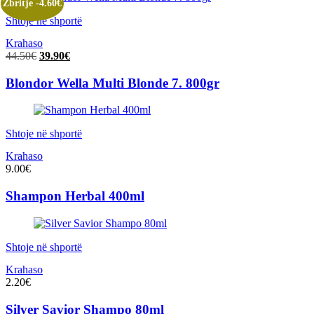
Zbritje -4.60€
Shtoje në shportë
Krahaso
Çmimi
Çmimi
44.50
€
39.90
€
origjinal
i
qe:
tanishëm
Blondor Wella Multi Blonde 7. 800gr
44.50€.
është:
39.90€.
Shtoje në shportë
Krahaso
9.00
€
Shampon Herbal 400ml
Shtoje në shportë
Krahaso
2.20
€
Silver Savior Shampo 80ml