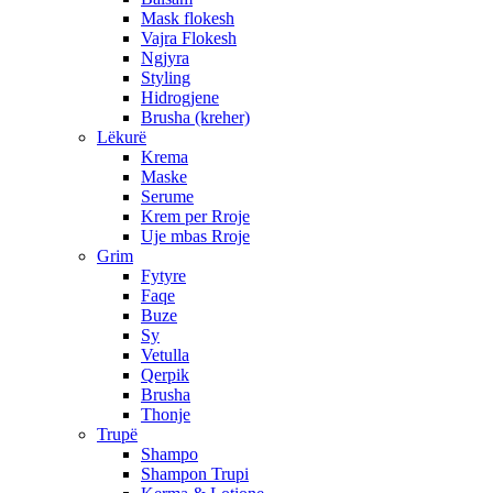
Mask flokesh
Vajra Flokesh
Ngjyra
Styling
Hidrogjene
Brusha (kreher)
Lëkurë
Krema
Maske
Serume
Krem per Rroje
Uje mbas Rroje
Grim
Fytyre
Faqe
Buze
Sy
Vetulla
Qerpik
Brusha
Thonje
Trupë
Shampo
Shampon Trupi