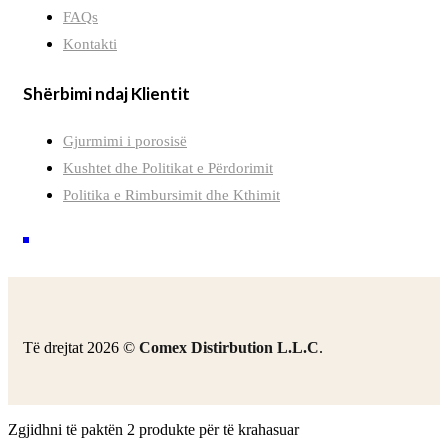
FAQs
Kontakti
Shërbimi ndaj Klientit
Gjurmimi i porosisë
Kushtet dhe Politikat e Përdorimit
Politika e Rimbursimit dhe Kthimit
Të drejtat 2026 ©
Comex Distirbution L.L.C
.
Zgjidhni të paktën 2 produkte për të krahasuar