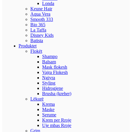
Londa
Keune Hair
Aqua Vera
Smooth 333
Bio 365
La Taffa
Disney Kids
Batista
Produktet
Flokët
Shampo
Balsam
Mask flokesh
Vajra Flokesh
Ngjyra
Styling
Hidrogjene
Brusha (kreher)
Lëkurë
Krema
Maske
Serume
Krem per Rroje
Uje mbas Rroje
Grim