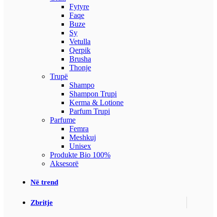
Fytyre
Faqe
Buze
Sy
Vetulla
Qerpik
Brusha
Thonje
Trupë
Shampo
Shampon Trupi
Kerma & Lotione
Parfum Trupi
Parfume
Femra
Meshkuj
Unisex
Produkte Bio 100%
Aksesorë
Në trend
Zbritje