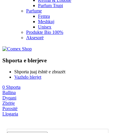
Kerma & Lotione
Parfum Trupi
Parfume
Femra
Meshkuj
Unisex
Produkte Bio 100%
Aksesorë
Shporta e blerjeve
Shporta juaj është e zbrazët
Vazhdo blerjet
0
Shporta
Ballina
Dyqani
Zbritje
Porositë
Llogaria