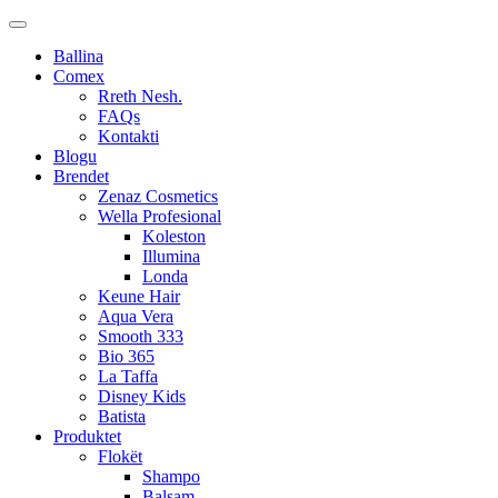
Ballina
Comex
Rreth Nesh.
FAQs
Kontakti
Blogu
Brendet
Zenaz Cosmetics
Wella Profesional
Koleston
Illumina
Londa
Keune Hair
Aqua Vera
Smooth 333
Bio 365
La Taffa
Disney Kids
Batista
Produktet
Flokët
Shampo
Balsam